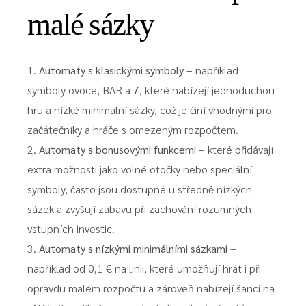
malé sázky
Automaty s klasickými symboly
– například
symboly ovoce, BAR a 7, které nabízejí jednoduchou
hru a nízké minimální sázky, což je činí vhodnými pro
začátečníky a hráče s omezeným rozpočtem.
Automaty s bonusovými funkcemi
– které přidávají
extra možnosti jako volné otočky nebo speciální
symboly, často jsou dostupné u středně nízkých
sázek a zvyšují zábavu při zachování rozumných
vstupních investic.
Automaty s nízkými minimálními sázkami
–
například od 0,1 € na linii, které umožňují hrát i při
opravdu malém rozpočtu a zároveň nabízejí šanci na