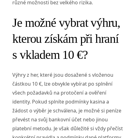
různé možnosti bez velkého rizika.
Je možné vybrat výhru,
kterou získám při hraní
s vkladem 10 €?
Výhry z her, které jsou dosažené s vloženou
částkou 10 €, lze obvykle vybírat po splnění
všech požadavků na protočení a ověření
identity. Pokud splníte podmínky kasina a
žádost o výběr je schválena, je možné si peníze
převést na svůj bankovní účet nebo jinou
platební metodu. Je však důležité si vždy přečíst
konkrétní pravidla a podmínky dané platformy.