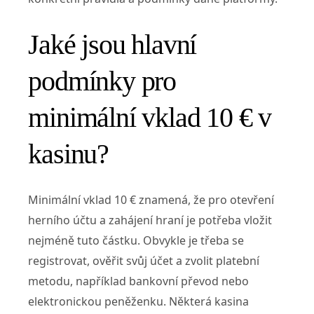
Jaké jsou hlavní
podmínky pro
minimální vklad 10 € v
kasinu?
Minimální vklad 10 € znamená, že pro otevření
herního účtu a zahájení hraní je potřeba vložit
nejméně tuto částku. Obvykle je třeba se
registrovat, ověřit svůj účet a zvolit platební
metodu, například bankovní převod nebo
elektronickou peněženku. Některá kasina