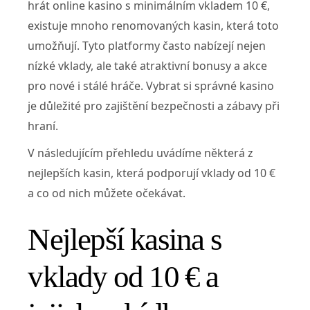
hrát online kasino s minimálním vkladem 10 €,
existuje mnoho renomovaných kasin, která toto
umožňují. Tyto platformy často nabízejí nejen
nízké vklady, ale také atraktivní bonusy a akce
pro nové i stálé hráče. Vybrat si správné kasino
je důležité pro zajištění bezpečnosti a zábavy při
hraní.
V následujícím přehledu uvádíme některá z
nejlepších kasin, která podporují vklady od 10 €
a co od nich můžete očekávat.
Nejlepší kasina s
vklady od 10 € a