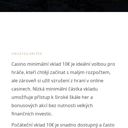
UNCATEGORIZED
Casino minimální vklad 10€
je ideální volbou pro
hráče, kteří chtějí začínat s malým rozpočtem,
ale zároveň si užít vzrušení z hraní v online
casinech. Nízká minimální částka vkladu
umožňuje přístup k široké škále her a
bonusových akcí bez nutnosti velkých
finančních investic.
Počáteční vklad 10€ je snadno dostupný a často