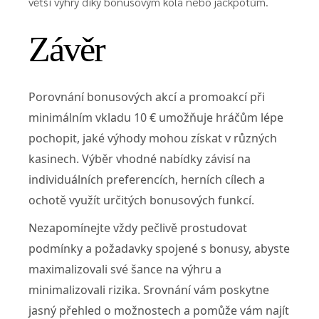
větší výhry díky bonusovým kola nebo jackpotům.
Závěr
Porovnání bonusových akcí a promoakcí při
minimálním vkladu 10 € umožňuje hráčům lépe
pochopit, jaké výhody mohou získat v různých
kasinech. Výběr vhodné nabídky závisí na
individuálních preferencích, herních cílech a
ochotě využít určitých bonusových funkcí.
Nezapomínejte vždy pečlivě prostudovat
podmínky a požadavky spojené s bonusy, abyste
maximalizovali své šance na výhru a
minimalizovali rizika. Srovnání vám poskytne
jasný přehled o možnostech a pomůže vám najít