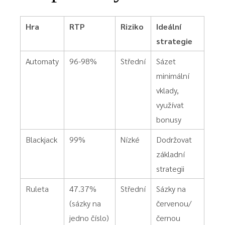
Hra
RTP
Riziko
Ideální
strategie
Automaty
96-98%
Střední
Sázet
minimální
vklady,
využívat
bonusy
Blackjack
99%
Nízké
Dodržovat
základní
strategii
Ruleta
47.37%
Střední
Sázky na
(sázky na
červenou/
jedno číslo)
černou