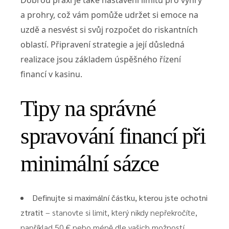
Dobrou praxí je také nastavení limitu pro výhry
a prohry, což vám pomůže udržet si emoce na
uzdě a nesvést si svůj rozpočet do riskantních
oblastí. Připravení strategie a její důsledná
realizace jsou základem úspěšného řízení
financí v kasinu.
Tipy na správné
spravování financí při
minimální sázce
Definujte si maximální částku, kterou jste ochotni
ztratit
– stanovte si limit, který nikdy nepřekročíte,
například 50 € nebo méně dle vašich možností.