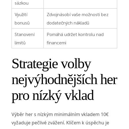
sázkou
Využití
Zdvojnásobí vaše možnosti bez
bonusů
dodatečných nákladů
Stanovení
Pomáhá udržet kontrolu nad
limitů
financemi
Strategie volby
nejvýhodnějších her
pro nízký vklad
Výběr her s nízkým minimálním vkladem 10€
vyžaduje pečlivé zvážení.
Klíčem k úspěchu
je