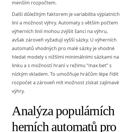
menším rozpočtem.
Další důležitým faktorem je variabilita výplatních
liní a možnost výhry. Automaty s větším počtem
výherních linií mohou zvýšit šanci na výhru,
avšak zároveň vyžadují vyšší sázky. U výherních
automatů vhodných pro malé sázky je vhodné
hledat modely s nižšími minimálními sázkami na
linku a s možností hraní v režimu “max bet” s
nízkým vkladem. To umožňuje hráčům lépe řídit
rozpočet a zároveň mít možnost získat zajímavé
výhry.
Analýza populárních
herních automatů pro