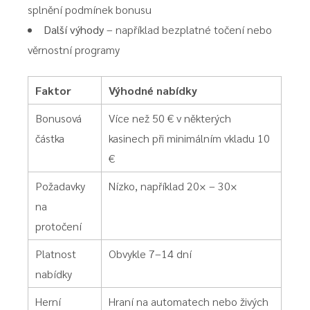
splnění podmínek bonusu
Další výhody
– například bezplatné točení nebo
věrnostní programy
Faktor
Výhodné nabídky
Bonusová
Více než 50 € v některých
částka
kasinech při minimálním vkladu 10
€
Požadavky
Nízko, například 20× – 30×
na
protočení
Platnost
Obvykle 7–14 dní
nabídky
Herní
Hraní na automatech nebo živých