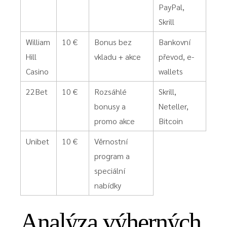
PayPal,
Skrill
William
10 €
Bonus bez
Bankovní
Hill
vkladu + akce
převod, e-
Casino
wallets
22Bet
10 €
Rozsáhlé
Skrill,
bonusy a
Neteller,
promo akce
Bitcoin
Unibet
10 €
Věrnostní
program a
speciální
nabídky
Analýza výherných